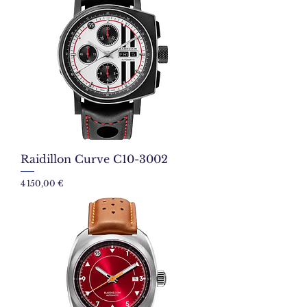
Raidillon Curve C10-3002
Prix
4 150,00 €