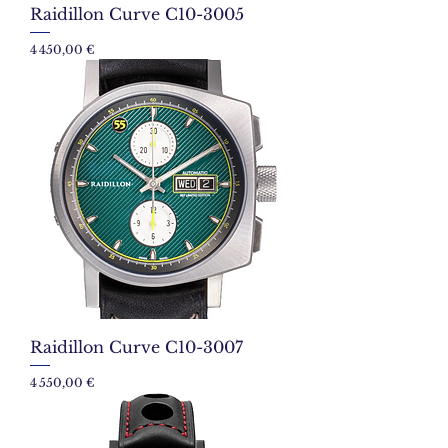
Raidillon Curve C10-3005
Prix
4 450,00 €
Raidillon Curve C10-3007
Prix
4 550,00 €