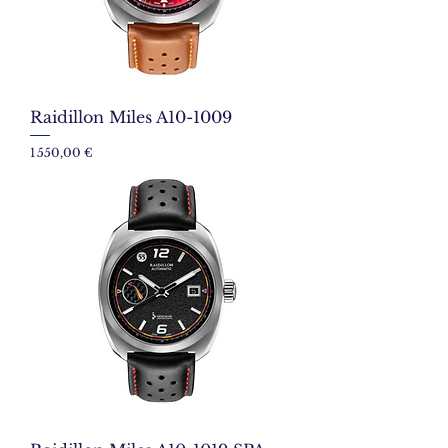
Raidillon Miles A10-1009
Prix
1 550,00 €