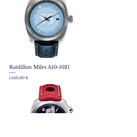
Raidillon Miles A10-1021
Prix
1 550,00 €