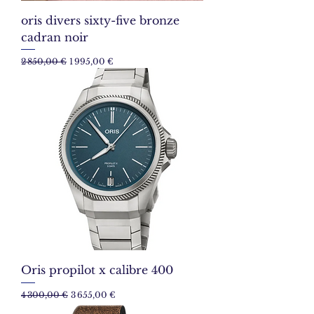
oris divers sixty-five bronze
cadran noir
Prix original
Prix promotionnel
2 850,00 €
1 995,00 €
Oris propilot x calibre 400
Prix original
Prix promotionnel
4 300,00 €
3 655,00 €