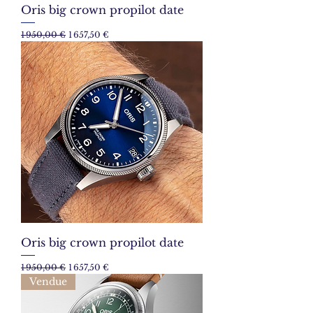
Oris big crown propilot date
Prix original
Prix promotionnel
1 950,00 €
1 657,50 €
Oris big crown propilot date
Prix original
Prix promotionnel
1 950,00 €
1 657,50 €
Vendue